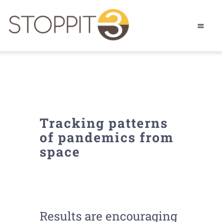
Skip
to
Toggle
Naviga
content
Home
About The Trial
Information for Sites
Tracking patterns
of pandemics from
space
Information for Participants
Feedback from participants
Results are encouraging
Other Research